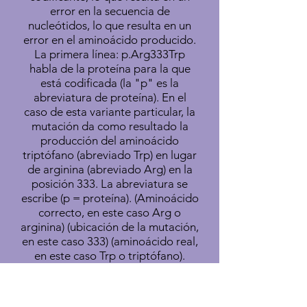
error en la secuencia de
nucleótidos, lo que resulta en un
error en el aminoácido producido.
La primera línea: p.Arg333Trp
habla de la proteína para la que
está codificada (la "p" es la
abreviatura de proteína). En el
caso de esta variante particular, la
mutación da como resultado la
producción del aminoácido
triptófano (abreviado Trp) en lugar
de arginina (abreviado Arg) en la
posición 333. La abreviatura se
escribe (p = proteína). (Aminoácido
correcto, en este caso Arg o
arginina) (ubicación de la mutación,
en este caso 333) (aminoácido real,
en este caso Trp o triptófano).
La segunda línea (CGG> TGG)
significa que este paciente tiene la
secuencia de nucleótidos TGG en