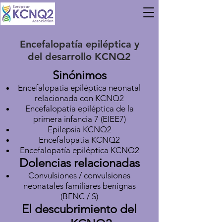
Encefalopatía epiléptica y
del desarrollo KCNQ2
Sinónimos
Encefalopatía epiléptica neonatal
relacionada con KCNQ2
Encefalopatía epiléptica de la
primera infancia 7 (EIEE7)
Epilepsia KCNQ2
Encefalopatía KCNQ2
Encefalopatía epiléptica KCNQ2
Dolencias relacionadas
Convulsiones / convulsiones
neonatales familiares benignas
(BFNC / S)
El descubrimiento del