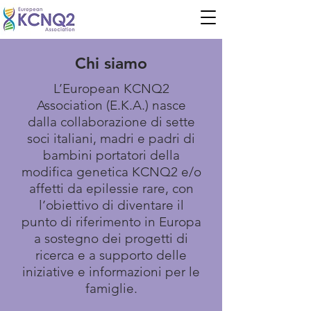
Chi siamo
L’European KCNQ2
Association (E.K.A.) nasce
dalla collaborazione di sette
soci italiani, madri e padri di
bambini portatori della
modifica genetica KCNQ2 e/o
affetti da epilessie rare, con
l’obiettivo di diventare il
punto di riferimento in Europa
a sostegno dei progetti di
ricerca e a supporto delle
iniziative e informazioni per le
famiglie.